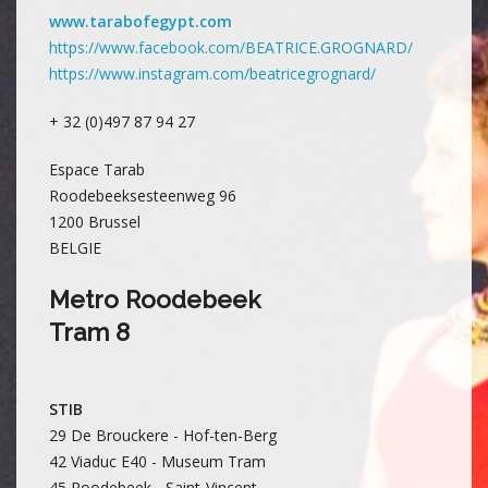
www.tarabofegypt.com
https://www.facebook.com/BEATRICE.GROGNARD/
https://www.instagram.com/beatricegrognard/
+ 32 (0)497 87 94 27
Espace Tarab
Roodebeeksesteenweg 96
1200 Brussel
BELGIE
Metro Roodebeek
Tram 8
STIB
29 De Brouckere - Hof-ten-Berg
42 Viaduc E40 - Museum Tram
45 Roodebeek - Saint-Vincent