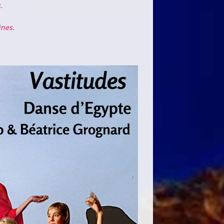
.
ines.