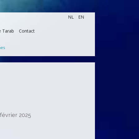
NL
EN
e Tarab
Contact
nes
février 2025